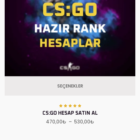
SEÇENEKLER
CS:GO HESAP SATIN AL
470,00
₺
–
530,00
₺