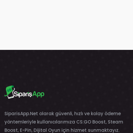
SiparisApp.Net olarak güvenli, hızlı ve kolay ödeme
yöntemleriyle kullanıcılarımıza CS:GO Boost, Steam
Boost, E-Pin, Dijital Oyun için hizmet sunmaktayız.