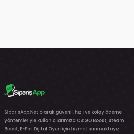
SiparisApp.Net olarak güvenli, hızlı ve kolay ödeme
yöntemleriyle kullanıcılarımıza CS:GO Boost, Steam
Boost, E-Pin, Dijital Oyun için hizmet sunmaktayız.