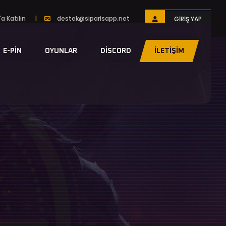
a Katılın
|
destek@siparisapp.net
GIRIŞ YAP
E-PIN
OYUNLAR
DISCORD
İLETIŞIM