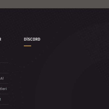
R
DISCORD
Al
leri
t