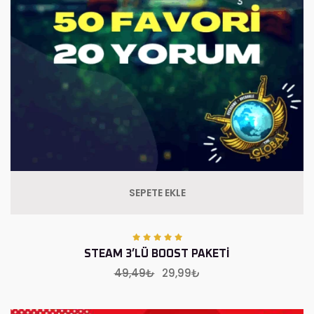
SEPETE EKLE
STEAM 3’LÜ BOOST PAKETI
49,49
₺
Orijinal
29,99
₺
Şu
fiyat:
andaki
49,49₺.
fiyat: